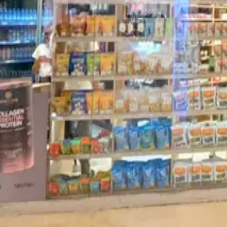
Nossos Telefones
Atendimento Virtual WhatsApp:
+55 27 99867-0844
SAC:
(27) 3335-1000
Assessoria de Imprensa:
(27) 2104-0804
Comercialização:
(27) 3145-5900
Powered by: